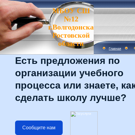
МБОУ СШ
№12
г.Волгодонска
Ростовской
области
Главная
Есть предложения по
организации учебного
процесса или знаете, ка
сделать школу лучше?
Сообщите нам