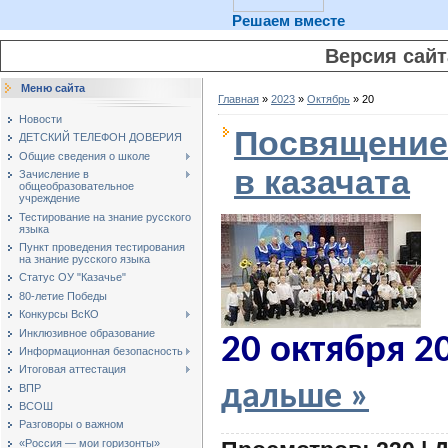
Решаем вместе
Версия сай
Меню сайта
Главная
»
2023
»
Октябрь
»
20
Новости
Посвящение
ДЕТСКИЙ ТЕЛЕФОН ДОВЕРИЯ
Общие сведения о школе
в казачата
Зачисление в
общеобразовательное
учреждение
Тестирование на знание русского
языка
Пункт проведения тестирования
на знание русского языка
Статус ОУ "Казачье"
80-летие Победы
Конкурсы ВсКО
Инклюзивное образование
20 октября 20
Информационная безопасность
Итоговая аттестация
дальше »
ВПР
ВСОШ
Разговоры о важном
«Россия — мои горизонты»