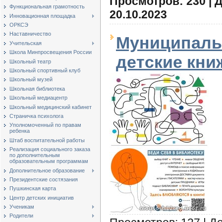
Просмотров: 230 | 
Функциональная грамотность
20.10.2023
Инновационная площадка
ОРКСЭ
Наставничество
Муниципаль
Учительская
Школа Минпросвещения России
детские кни
Школьный театр
Школьный спортивный клуб
Школьный музей
Школьная библиотека
Школьный медиацентр
Школьный медицинский кабинет
Страничка психолога
Уполномоченный по правам
ребенка
Штаб воспитательной работы
Реализация социального заказа
по дополнительным
образовательным программам
Дополнительное образование
Президентские состязания
Пушкинская карта
Центр детских инициатив
Ученикам
Родители