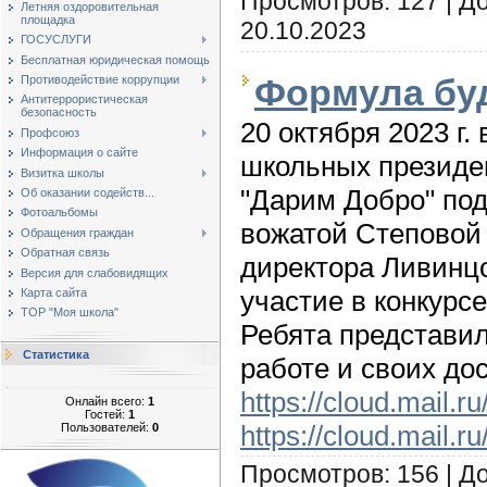
Просмотров: 127 | Д
Летняя оздоровительная
площадка
20.10.2023
ГОСУСЛУГИ
Бесплатная юридическая помощь
Формула бу
Противодействие коррупции
Антитеррористическая
безопасность
20 октября 2023 г
Профсоюз
Информация о сайте
школьных президе
Визитка школы
"Дарим Добро" по
Об оказании содейств...
Фотоальбомы
вожатой Степовой 
Обращения граждан
Обратная связь
директора Ливинц
Версия для слабовидящих
участие в конкурс
Карта сайта
ТОР "Моя школа"
Ребята представил
Статистика
работе и своих до
https://cloud.mail.r
Онлайн всего:
1
Гостей:
1
https://cloud.mail.
Пользователей:
0
Просмотров: 156 | Д