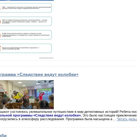
ограмма «Следствие ведут колобки»
шко» состоялось увлекательное путешествие в мир детективных историй! Ребята пос
ельной программы «Следствие ведут колобки».
Это было настоящее приключение,
погрузились в атмосферу расследования. Программа была насыщена а
...
Читать даль
рби