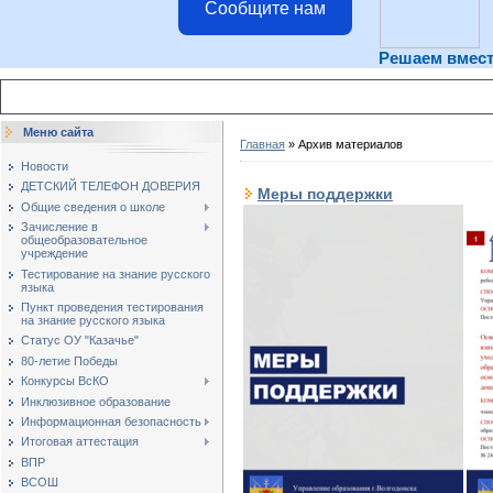
Сообщите нам
Решаем вмес
Меню сайта
Главная
»
Архив материалов
Новости
ДЕТСКИЙ ТЕЛЕФОН ДОВЕРИЯ
Меры поддержки
Общие сведения о школе
Зачисление в
общеобразовательное
учреждение
Тестирование на знание русского
языка
Пункт проведения тестирования
на знание русского языка
Статус ОУ "Казачье"
80-летие Победы
Конкурсы ВсКО
Инклюзивное образование
Информационная безопасность
Итоговая аттестация
ВПР
ВСОШ