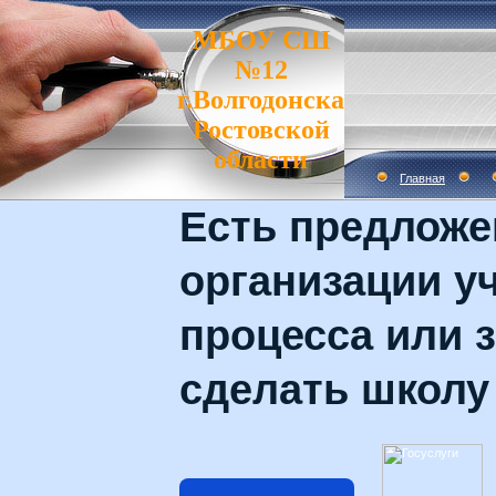
МБОУ СШ
№12
г.Волгодонска
Ростовской
области
Главная
Есть предложе
организации у
процесса или з
сделать школу