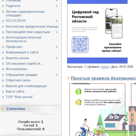
Ученикам
Родители
Летняя оздоровительная
площадка
ГОСУСЛУГИ
Бесплатная юридическая помощь
Противодействие коррупции
Антитеррористическая
безопасность
Профсоюз
Информация о сайте
Визитка школы
Об оказании содейств...
Просмотров: 7 | Добавил:
Admin
| Дата:
29.07.2026
Фотоальбомы
Обращения граждан
Простые правила безопаснос
Обратная связь
Версия для слабовидящих
Карта сайта
ТОР "Моя школа"
Статистика
Онлайн всего:
1
Гостей:
1
Пользователей:
0