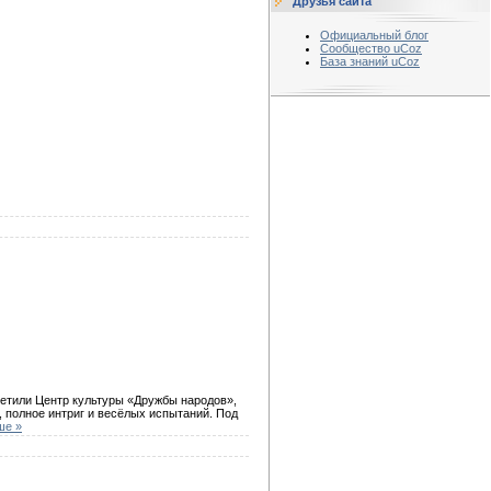
Друзья сайта
Официальный блог
Сообщество uCoz
База знаний uCoz
етили Центр культуры «Дружбы народов»,
 полное интриг и весёлых испытаний. Под
ше »