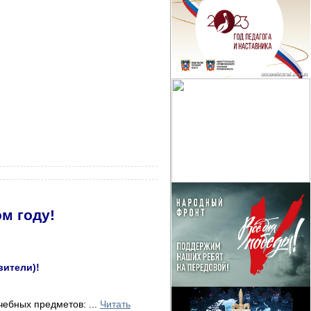
ом году!
вители)!
 учебных предметов:
...
Читать