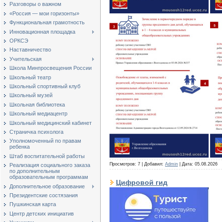
Разговоры о важном
«Россия — мои горизонты»
Функциональная грамотность
Инновационная площадка
ОРКСЭ
Наставничество
Учительская
Школа Минпросвещения России
Школьный театр
Школьный спортивный клуб
Школьный музей
Школьная библиотека
Школьный медиацентр
Школьный медицинский кабинет
Страничка психолога
Уполномоченный по правам
ребенка
Штаб воспитательной работы
Просмотров: 7 | Добавил:
Admin
| Дата:
05.08.2026
Реализация социального заказа
по дополнительным
образовательным программам
Цифровой гид
Дополнительное образование
Президентские состязания
Пушкинская карта
Центр детских инициатив