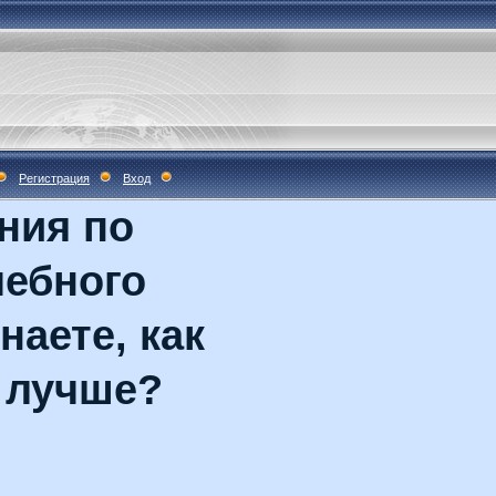
Регистрация
Вход
ния по
чебного
наете, как
 лучше?