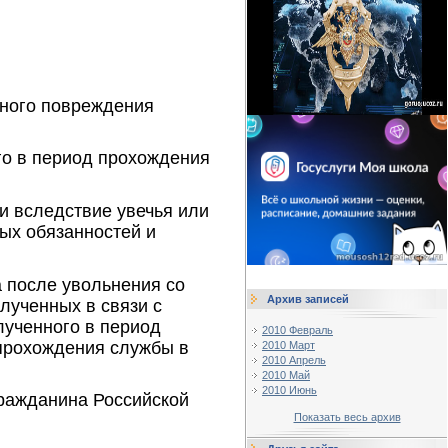
иного повреждения
го в период прохождения
и вследствие увечья или
ых обязанностей и
а после увольнения со
Архив записей
лученных в связи с
лученного в период
2010 Февраль
прохождения службы в
2010 Март
2010 Апрель
2010 Май
2010 Июнь
гражданина Российской
Показать весь архив