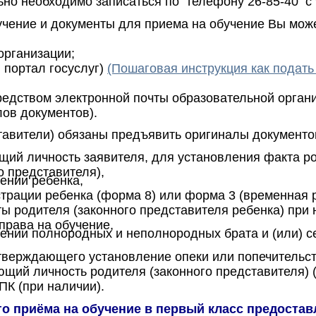
но необходимо записаться по телефону 26-85-40 с 9
учение и документы для приема на обучение Вы мож
организации;
 портал госуслуг)
(Пошаговая инструкция как подать 
редством электронной почты образовательной орган
ов документов).
тавители) обязаны предъявить оригиналы документо
щий личность заявителя, для установления факта 
о представителя),
ении ребенка,
страции ребенка (форма 8) или форма 3 (временная р
ты родителя (законного представителя ребенка) при
права на обучение,
ении полнородных и неполнородных брата и (или) с
тверждающего установление опеки или попечительст
ющий личность родителя (законного представителя) (
К (при наличии).
о приёма на обучение в первый класс предоста