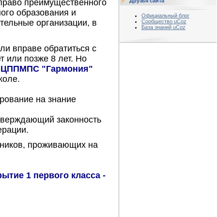
Друзья сайта
право преимущественного
ого образования и
Официальный блог
тельные организации, в
Сообщество uCoz
База знаний uCoz
ли вправе обратиться с
т или позже 8 лет. Но
 ЦППМПС "Гармония"
коле.
рование на знание
тверждающий законность
ерации.
сников, проживающих на
ытие 1 первого класса -