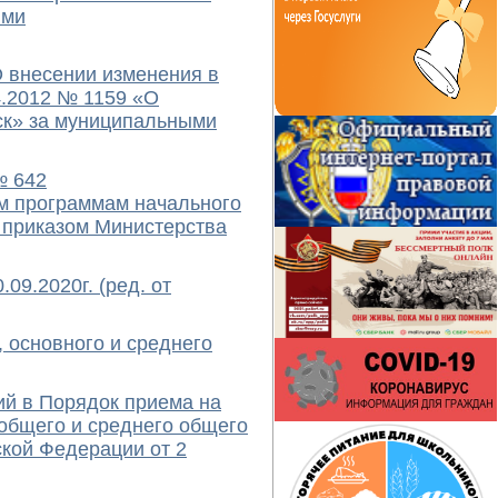
ыми
 внесении изменения в
4.2012 № 1159 «О
ск» за муниципальными
№ 642
ым программам начального
 приказом Министерства
9.2020г. (ред. от
 основного и среднего
ий в Порядок приема на
общего и среднего общего
кой Федерации от 2