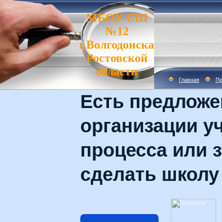
МБОУ СШ
№12
г.Волгодонска
Ростовской
области
Главная
Пр
Есть предложе
организации у
процесса или з
сделать школу