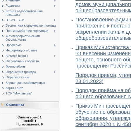
Ученикам
домов муниципальног
Родители
общеобразовательны
Летняя оздоровительная
площадка
Постановление Админи
ГОСУСЛУГИ
приложение к постано
Бесплатная юридическая помощь
Противодействие коррупции
закреплении жилых д
Антитеррористическая
общеобразовательны
безопасность
Профсоюз
Приказ Министерства 
Информация о сайте
"О внесении изменени
Визитка школы
общего, основного об
Об оказании содейств...
просвещения Российск
Фотоальбомы
Обращения граждан
Порядок приема, утве
Обратная связь
23.01.2023)
Версия для слабовидящих
Карта сайта
Порядок приёма на об
ТОР "Моя школа"
общего образования №
Приказ Минпросвещени
Статистика
обучение по образова
образования, утвержд
Онлайн всего:
1
Гостей:
1
сентября 2020 г. N 458
Пользователей:
0