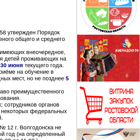
458 утвержден Порядок
вного общего и среднего
, имеющих внеочередное,
ля детей проживающих на
я
30 июня
текущего года.
риёме на обучение в
ных мест, но не позднее
5
раво преимущественного
зования.
; сотрудников органов
в некоторых федеральных
.
 12 г. Волгодонска не
й год (на определенный