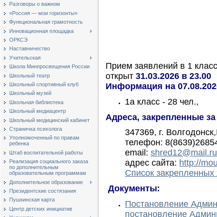
Разговоры о важном
«Россия — мои горизонты»
Функциональная грамотность
Инновационная площадка
ОРКСЭ
Наставничество
Учительская
Прием заявлений в 1 класс
Школа Минпросвещения России
открыт
31.03.2026 в 23.00
Школьный театр
Школьный спортивный клуб
Информация на 07.08.2026
Школьный музей
1а класс - 28 чел.,
Школьная библиотека
Школьный медиацентр
Адреса, закрепленные за
Школьный медицинский кабинет
Страничка психолога
347369, г. Волгодонс
Уполномоченный по правам
телефон: 8(8639)26854
ребенка
email:
shred12@mail.ru
Штаб воспитательной работы
адрес сайта:
http://mo
Реализация социального заказа
по дополнительным
Список закрепленных
образовательным программам
Дополнительное образование
Документы:
Президентские состязания
Пушкинская карта
Постановление Админи
Центр детских инициатив
постановление Админи