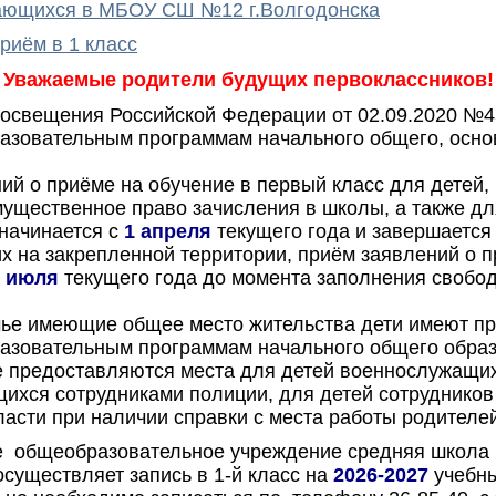
ающихся в МБОУ СШ №12 г.Волгодонска
риём в 1 класс
Уважаемые родители будущих первоклассников!
освещения Российской Федерации от 02.09.2020 №
разовательным программам начального общего, осно
ний о приёме на обучение в первый класс для детей
ущественное право зачисления в школы, а также д
 начинается с
1 апреля
текущего года и завершаетс
х на закрепленной территории, приём заявлений о п
 июля
текущего года до момента заполнения свобод
ье имеющие общее место жительства дети имеют п
разовательным программам начального общего обра
 предоставляются места для детей военнослужащих
щихся сотрудниками полиции, для детей сотруднико
асти при наличии справки с места работы родителей
 общеобразовательное учреждение средняя школа №
существляет запись в 1-й класс на
2026-2027
учебны