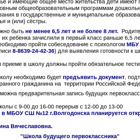
ье и имеющие общее место жительства дети имеют 
сновным общеобразовательным программам дошкольн
вания в государственные и муниципальные образова
я и (или) сёстры.
лжн
о быть
не менее 6,5 лет и не более 8 лет.
Родите
 их ребенка зачислили в первый класс раньше 6,5 ле
еобходимо пройти собеседование с психологом
МБУ
аписи
8-8639-24-42-36
) для выявления готовности к ш
 приеме в школу должны пройти обязательное тести
школу необходимо будет
предъявить документ
, под
ранного гражданина на территории Российской Фед
зможна предварительная запись будущих первоклас
лы с 9-00 до 16-00 перерыв с 12-00 до 13-00
у в МБОУ СШ №12 г.Волгодонска планируется откр
ина Вячеславовна.
"Школа будущего первоклассника"