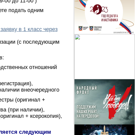
-00 до 11-00 )
ете подать одним
заявку в 1 класс через
изации (с последующим
в:
родственных отношений
егистрация),
 наличии внеочередного
естры (оригинал +
ва (при наличии),
оригинал + ксерокопия),
вляется следующим