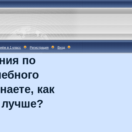
иём в 1 класс
Регистрация
Вход
ния по
чебного
наете, как
 лучше?