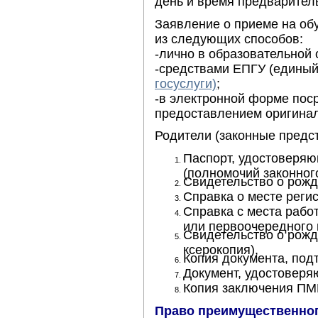
день и время предваритель
Заявление о приеме на об
из следующих способов:
-лично в образовательной 
-средствами ЕПГУ (единый
госуслуги)
;
-в электронной форме пос
предоставлением оригинал
Родители (законные предс
Паспорт, удостоверяю
(полномочий законног
Свидетельство о рожд
Справка о месте реги
Справка с места рабо
или первоочередного 
Свидетельство о рожд
ксерокопия),
Копия документа, под
Документ, удостоверя
Копия заключения ПМП
Право преимущественног