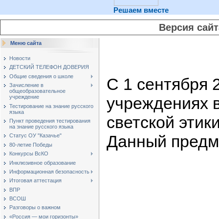
Решаем вместе
Версия сай
Меню сайта
Новости
ДЕТСКИЙ ТЕЛЕФОН ДОВЕРИЯ
Общие сведения о школе
С 1 сентября 
Зачисление в
общеобразовательное
учреждениях в
учреждение
Тестирование на знание русского
языка
светской этик
Пункт проведения тестирования
на знание русского языка
Данный предм
Статус ОУ "Казачье"
80-летие Победы
Конкурсы ВсКО
Инклюзивное образование
Информационная безопасность
Итоговая аттестация
ВПР
ВСОШ
Разговоры о важном
«Россия — мои горизонты»