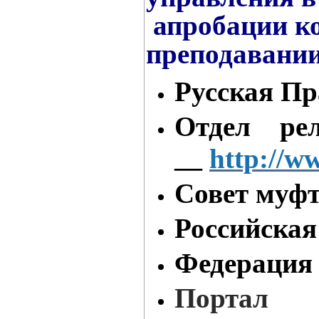
апробации ко
преподавании
Русская Пр
Отдел ре
http://w
—
Совет муф
Российская
Федерация
Порта