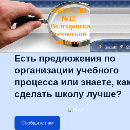
МБОУ СШ
№12
г.Волгодонска
Ростовской
области
Главная
О
Есть предложения по
организации учебного
процесса или знаете, ка
сделать школу лучше?
Сообщите нам