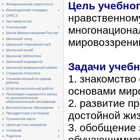
Цель учебно
Функциональная грамотность
Инновационная площадка
нравственному
ОРКСЭ
Наставничество
многонационал
Учительская
Школа Минпросвещения России
мировоззрени
Школьный театр
Школьный спортивный клуб
Школьный музей
Школьная библиотека
Школьный медиацентр
Задачи учебн
Школьный медицинский кабинет
Страничка психолога
1. знакомство
Уполномоченный по правам
ребенка
основами миро
Штаб воспитательной работы
Реализация социального заказа
по дополнительным
2. развитие п
образовательным программам
Дополнительное образование
достойной жиз
Президентские состязания
Пушкинская карта
3. обобщение 
Центр детских инициатив
Ученикам
обучающимися
Родители