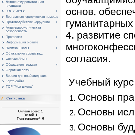
Летняя оздоровительная
площадка
основ, обеспе
ГОСУСЛУГИ
Бесплатная юридическая помощь
гуманитарных 
Противодействие коррупции
Антитеррористическая
4. развитие с
безопасность
Профсоюз
Информация о сайте
многоконфесси
Визитка школы
Об оказании содейств...
согласия.
Фотоальбомы
Обращения граждан
Обратная связь
Версия для слабовидящих
Учебный курс
Карта сайта
ТОР "Моя школа"
Основы пра
Статистика
Основы исл
Онлайн всего:
1
Гостей:
1
Пользователей:
0
Основы буд