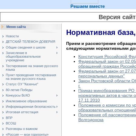
Решаем вместе
Версия сай
Меню сайта
Нормативная база
Новости
ДЕТСКИЙ ТЕЛЕФОН ДОВЕРИЯ
Прием и рассмотрение обращен
Общие сведения о школе
следующими нормативными до
Зачисление в
Конституция Российской Фе
общеобразовательное
учреждение
Федеральный закон от 02.05
обращений граждан Россий
Тестирование на знание русского
языка
Федеральный закон от 27.07.
Пункт проведения тестирования
персональных данных"
на знание русского языка
Закон Ростовской области 
Статус ОУ "Казачье"
г.
80-летие Победы
Приказ минобразования РО 
нормативных актов в части
Конкурсы ВсКО
17.11.2010
Инклюзивное образование
Положение о комиссии по у
Информационная безопасность
образовательных отношени
Итоговая аттестация
Положение об рассмотрени
ВПР
Волгодонска
ВСОШ
Разговоры о важном
«Россия — мои горизонты»