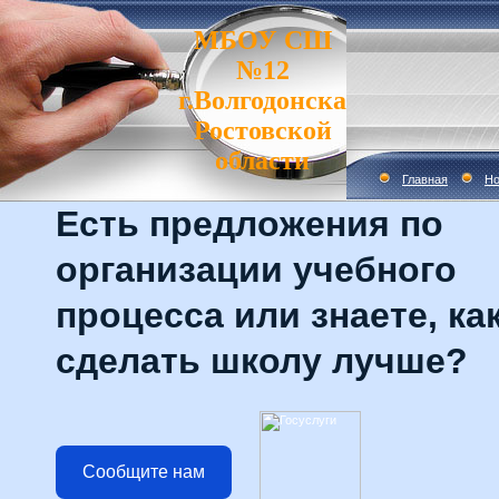
МБОУ СШ
№12
г.Волгодонска
Ростовской
области
Главная
Но
Есть предложения по
организации учебного
процесса или знаете, ка
сделать школу лучше?
Сообщите нам