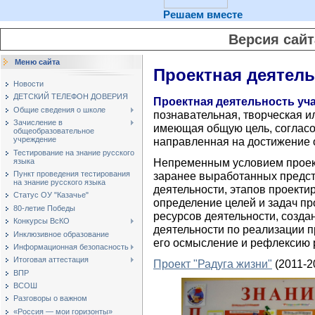
Решаем вместе
Версия сай
Меню сайта
Проектная деятел
Новости
ДЕТСКИЙ ТЕЛЕФОН ДОВЕРИЯ
Проектная деятельность у
Общие сведения о школе
познавательная, творческая и
Зачисление в
имеющая общую цель, согласо
общеобразовательное
учреждение
направленная на достижение о
Тестирование на знание русского
Непременным условием проект
языка
заранее выработанных предст
Пункт проведения тестирования
на знание русского языка
деятельности, этапов проекти
Статус ОУ "Казачье"
определение целей и задач пр
80-летие Победы
ресурсов деятельности, созда
Конкурсы ВсКО
деятельности по реализации п
Инклюзивное образование
его осмысление и рефлексию р
Информационная безопасность
Итоговая аттестация
Проект "Радуга жизни"
(2011-20
ВПР
ВСОШ
Разговоры о важном
«Россия — мои горизонты»