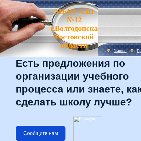
МБОУ СШ
№12
г.Волгодонска
Ростовской
области
Главная
Пр
Есть предложения по
организации учебного
процесса или знаете, ка
сделать школу лучше?
Сообщите нам