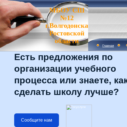
МБОУ СШ
№12
г.Волгодонска
Ростовской
области
Главная
Есть предложения по
организации учебного
процесса или знаете, ка
сделать школу лучше?
Сообщите нам