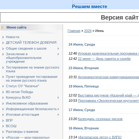
Решаем вместе
Версия сай
Меню сайта
Главная
»
2026
»
Июнь
Новости
ДЕТСКИЙ ТЕЛЕФОН ДОВЕРИЯ
24 Июня, Среда
Общие сведения о школе
12:46
Игровая развлекательная программа 
Зачисление в
общеобразовательное
12:42
22 июня — День памяти и скорби
учреждение
Тестирование на знание русского
23 Июня, Вторник
языка
Пункт проведения тестирования
10:31
Антинаркотическая коммуникационна
на знание русского языка
Статус ОУ "Казачье"
19 Июня, Пятница
80-летие Победы
12:02
Выставка рисунков «Казачий край — 
Конкурсы ВсКО
10:53
Программа «Экологическая кругосвет
Инклюзивное образование
Информационная безопасность
17 Июня, Среда
Итоговая аттестация
13:20
Календарь сезонных рисков
ВПР
ВСОШ
16 Июня, Вторник
Разговоры о важном
13:14
«Безопасное лето» с ВДПО
«Россия — мои горизонты»