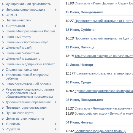
13:08
Спектакль «Иван Царевич и Серый Вол
Функциональная грамотность
Инновационная площадка
15 Июня, Понедельник
ОРКСЭ
Наставничество
10:27
Просветительский материал от Центр
Учительская
13 Июня, Суббота
Школа Минпросвещения России
Школьный театр
10:18
Просветительский материал от Центр
Школьный спортивный клуб
12 Июня, Пятница
Школьный музей
Школьная библиотека
13:18
Тематическая экскурсия на базе выс
Школьный медиацентр
Школьный медицинский кабинет
11 Июня, Четверг
Страничка психолога
11:17
Познавательно-развлекательная прог
Уполномоченный по правам
ребенка
10 Июня, Среда
Штаб воспитательной работы
Реализация социального заказа
10:02
Единая антинаркотическая коммуник
по дополнительным
образовательным программам
08 Июня, Понедельник
Дополнительное образование
Президентские состязания
13:22
Спектакль «Чемоданное настроение»
Пушкинская карта
13:06
Всероссийская акция «Великий и мог
Центр детских инициатив
04 Июня, Четверг
Ученикам
Родители
12:32
Бесплатная юридическая помощь