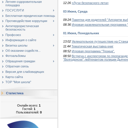
Летняя оздоровительная
12:26
«Лучи безопасного лета»
площадка
ГОСУСЛУГИ
03 Июня, Среда
Бесплатная юридическая помощь
09:24
Памятки для родителей "Алгоритм выб
Противодействие коррупции
08:36
Игровая развлекательная программа "
Антитеррористическая
безопасность
01 Июня, Понедельник
Профсоюз
Информация о сайте
13:02
Увлекательное путешествие на Станц
Визитка школы
11:44
Тематическая выставка книг
Об оказании содейств...
08:52
Игровая программа "Троица".
Фотоальбомы
08:50
Встреча с инспектором по пропаганд
"Волгодонске" лейтенантом полиции Дьячен
Обращения граждан
Обратная связь
Версия для слабовидящих
Карта сайта
ТОР "Моя школа"
Статистика
Онлайн всего:
1
Гостей:
1
Пользователей:
0