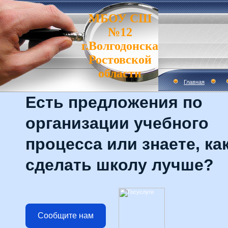
МБОУ СШ
№12
г.Волгодонска
Ростовской
области
Главная
Есть предложения по
организации учебного
процесса или знаете, ка
сделать школу лучше?
Сообщите нам