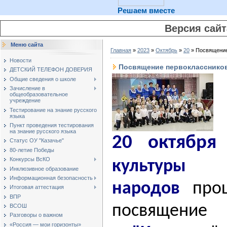
Решаем вместе
Версия сай
Меню сайта
Главная
»
2023
»
Октябрь
»
20
» Посвящение
Новости
Посвящение первоклассников
ДЕТСКИЙ ТЕЛЕФОН ДОВЕРИЯ
Общие сведения о школе
Зачисление в
общеобразовательное
учреждение
Тестирование на знание русского
языка
Пункт проведения тестирования
на знание русского языка
20 октября 
Статус ОУ "Казачье"
80-летие Победы
Конкурсы ВсКО
культу
Инклюзивное образование
Информационная безопасность
народов
прош
Итоговая аттестация
ВПР
посвящение
ВСОШ
Разговоры о важном
«Россия — мои горизонты»