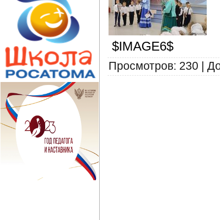
$IMAGE6$
Просмотров
:
230
|
Д