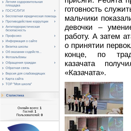
Летняя оздоровительная
площадка
готовность служит
ГОСУСЛУГИ
мальчики показали
Бесплатная юридическая помощь
Противодействие коррупции
девочки – умен
Антитеррористическая
безопасность
работу. А затем 
Профсоюз
Информация о сайте
о принятии первок
Визитка школы
конце, по трад
Об оказании содейств...
Фотоальбомы
казачата получ
Обращения граждан
Обратная связь
«Казачата».
Версия для слабовидящих
Карта сайта
ТОР "Моя школа"
Статистика
Онлайн всего:
1
Гостей:
1
Пользователей:
0