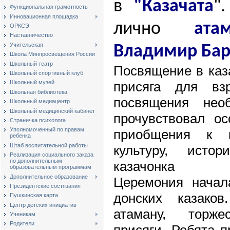
в
"Казачата
"
Функциональная грамотность
Инновационная площадка
лично
ата
ОРКСЭ
Наставничество
Учительская
Владимир Бар
Школа Минпросвещения России
Школьный театр
Посвящение в каза
Школьный спортивный клуб
присяга для вз
Школьный музей
Школьная библиотека
посвящения нео
Школьный медиацентр
Школьный медицинский кабинет
прочувствовал ос
Страничка психолога
Уполномоченный по правам
приобщения к к
ребенка
Штаб воспитательной работы
культуру, исто
Реализация социального заказа
по дополнительным
казачонка
образовательным программам
Дополнительное образование
Церемония начал
Президентские состязания
донских казако
Пушкинская карта
Центр детских инициатив
атаману, торже
Ученикам
Родители
присяги. Ребята 