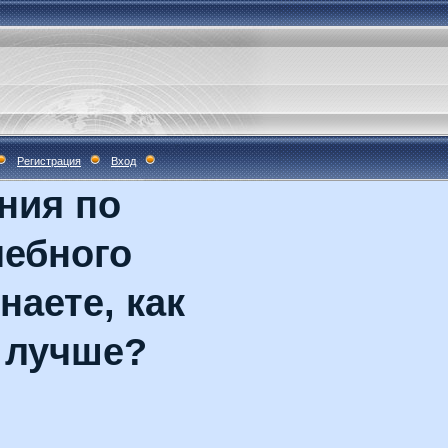
Регистрация
Вход
ния по
чебного
наете, как
 лучше?