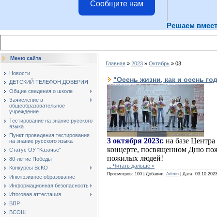
Сообщите нам
Решаем вмес
Меню сайта
Главная
»
2023
»
Октябрь
»
03
Новости
"Осень жизни, как и осень год
ДЕТСКИЙ ТЕЛЕФОН ДОВЕРИЯ
Общие сведения о школе
Зачисление в
общеобразовательное
учреждение
Тестирование на знание русского
языка
Пункт проведения тестирования
3 октября 2023г.
на базе Центра
на знание русского языка
концерте, посвященном Дню по
Статус ОУ "Казачье"
пожилых людей!
80-летие Победы
...
Читать дальше »
Конкурсы ВсКО
Просмотров: 100 | Добавил:
Admin
| Дата:
03.10.202
Инклюзивное образование
Информационная безопасность
Итоговая аттестация
ВПР
ВСОШ