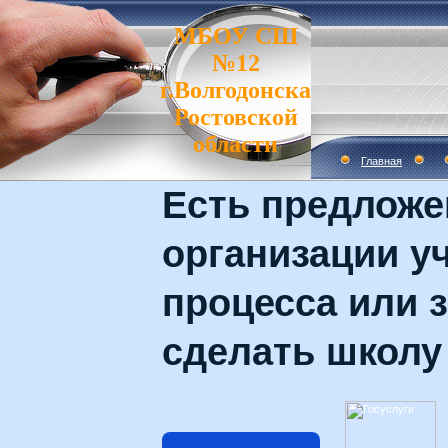
МБОУ СШ
№12
г.Волгодонска
Ростовской
области
Главная
Есть предложе
организации у
процесса или з
сделать школу