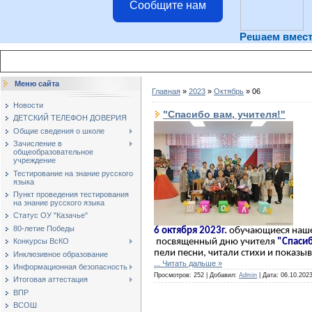
Сообщите нам
Решаем вмес
Меню сайта
Главная
»
2023
»
Октябрь
»
06
Новости
"Спасибо вам, учителя!"
ДЕТСКИЙ ТЕЛЕФОН ДОВЕРИЯ
Общие сведения о школе
Зачисление в
общеобразовательное
учреждение
Тестирование на знание русского
языка
Пункт проведения тестирования
на знание русского языка
Статус ОУ "Казачье"
80-летие Победы
6 октября 2023г.
обучающиеся наше
посвященный дню учителя
"Спасиб
Конкурсы ВсКО
пели песни, читали стихи и показ
Инклюзивное образование
...
Читать дальше »
Информационная безопасность
Просмотров: 252 | Добавил:
Admin
| Дата:
06.10.202
Итоговая аттестация
ВПР
ВСОШ