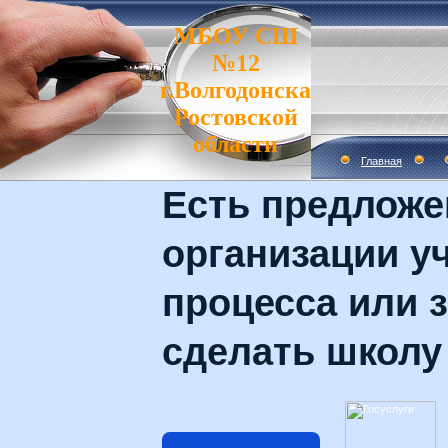
МБОУ СШ
№12
г.Волгодонска
Ростовской
области
Главная
Есть предложе
организации у
процесса или з
сделать школу