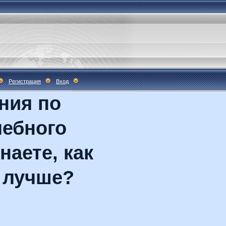
Регистрация
Вход
ния по
чебного
наете, как
 лучше?