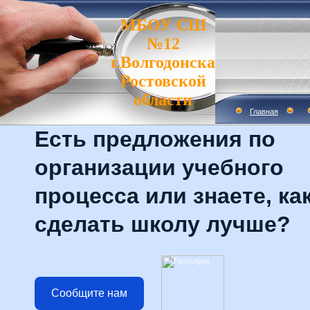
МБОУ СШ
№12
г.Волгодонска
Ростовской
области
Главная
Есть предложения по
организации учебного
процесса или знаете, ка
сделать школу лучше?
Сообщите нам