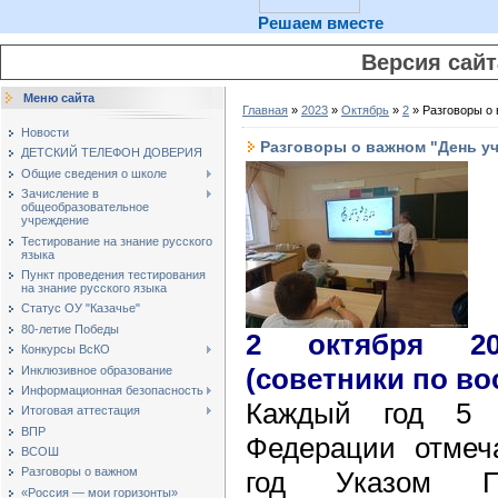
Решаем вместе
Версия сай
Меню сайта
Главная
»
2023
»
Октябрь
»
2
» Разговоры о 
Новости
Разговоры о важном "День уч
ДЕТСКИЙ ТЕЛЕФОН ДОВЕРИЯ
Общие сведения о школе
Зачисление в
общеобразовательное
учреждение
Тестирование на знание русского
языка
Пункт проведения тестирования
на знание русского языка
Статус ОУ "Казачье"
80-летие Победы
2 октября 20
Конкурсы ВсКО
(советники по во
Инклюзивное образование
Информационная безопасность
Каждый год 5 
Итоговая аттестация
ВПР
Федерации отмеч
ВСОШ
Разговоры о важном
год Указом Пр
«Россия — мои горизонты»