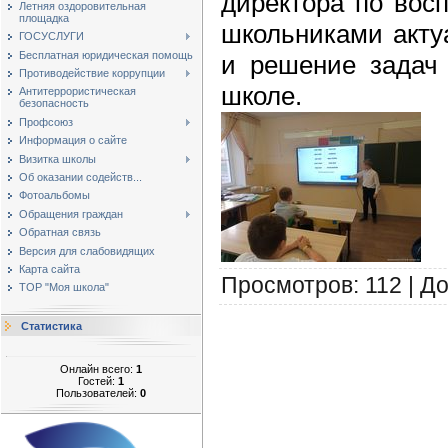
директора по вос
Летняя оздоровительная
площадка
школьниками акту
ГОСУСЛУГИ
Бесплатная юридическая помощь
и решение задач 
Противодействие коррупции
школе.
Антитеррористическая
безопасность
Профсоюз
Информация о сайте
Визитка школы
Об оказании содейств...
Фотоальбомы
Обращения граждан
Обратная связь
Версия для слабовидящих
Карта сайта
Просмотров
:
112
|
До
ТОР "Моя школа"
Статистика
Онлайн всего:
1
Гостей:
1
Пользователей:
0