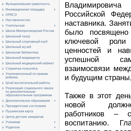
Владимировича
Функциональная грамотность
Инновационная площадка
Российской Феде
ОРКСЭ
Наставничество
наставника. Заня
Учительская
было посвящено
Школа Минпросвещения России
Школьный театр
ключевой роли
Школьный спортивный клуб
Школьный музей
ценностей и нав
Школьная библиотека
успешной сам
Школьный медиацентр
Школьный медицинский кабинет
взаимосвязи межд
Страничка психолога
Уполномоченный по правам
и будущим страны,
ребенка
Штаб воспитательной работы
Реализация социального заказа
по дополнительным
Также в этот ден
образовательным программам
Дополнительное образование
новой должно
Президентские состязания
работников – с
Пушкинская карта
Центр детских инициатив
воспитанию. Гл
Ученикам
Родители