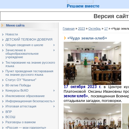
Решаем вместе
Версия сай
Меню сайта
Главная
»
2023
»
Октябрь
»
17
» «Чудо земл
Новости
«Чудо земли-хлеб»
ДЕТСКИЙ ТЕЛЕФОН ДОВЕРИЯ
Общие сведения о школе
Зачисление в
общеобразовательное
учреждение
Тестирование на знание русского
языка
Пункт проведения тестирования
на знание русского языка
Статус ОУ "Казачье"
80-летие Победы
17 октября 2023 г.
в Центре кул
Конкурсы ВсКО
Платоновой Оксаны Ивановны про
Инклюзивное образование
земли-хлеб»
, посвященная Всеми
отгадывали загадки, поговорки.
Информационная безопасность
Итоговая аттестация
ВПР
ВСОШ
Разговоры о важном
«Россия — мои горизонты»