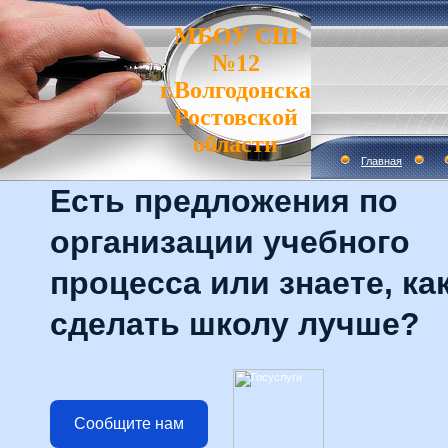
МБОУ СШ
№12
г.Волгодонска
Ростовской
области
Главная
Есть предложения по
организации учебного
процесса или знаете, ка
сделать школу лучше?
Сообщите нам