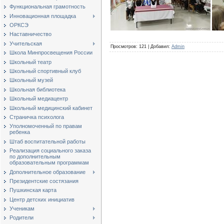
Функциональная грамотность
Инновационная площадка
ОРКСЭ
Наставничество
Учительская
Просмотров
:
121
|
Добавил
:
Admin
Школа Минпросвещения России
Школьный театр
Школьный спортивный клуб
Школьный музей
Школьная библиотека
Школьный медиацентр
Школьный медицинский кабинет
Страничка психолога
Уполномоченный по правам
ребенка
Штаб воспитательной работы
Реализация социального заказа
по дополнительным
образовательным программам
Дополнительное образование
Президентские состязания
Пушкинская карта
Центр детских инициатив
Ученикам
Родители