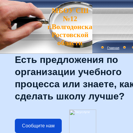
МБОУ СШ
№12
г.Волгодонска
Ростовской
области
Главная
Есть предложения по
организации учебного
процесса или знаете, ка
сделать школу лучше?
Сообщите нам