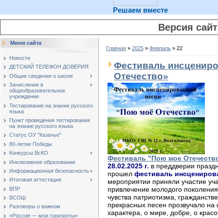
Решаем вместе
Версия сай
Меню сайта
Главная
»
2025
»
Февраль
»
22
Новости
Фестиваль инсцениро
ДЕТСКИЙ ТЕЛЕФОН ДОВЕРИЯ
Отечество»
Общие сведения о школе
Зачисление в
общеобразовательное
учреждение
Тестирование на знание русского
языка
Пункт проведения тестирования
на знание русского языка
Статус ОУ "Казачье"
80-летие Победы
Конкурсы ВсКО
Фестиваль "Пою мое Отечеств
Инклюзивное образование
28.02.2025 г.
в преддверии праздн
Информационная безопасность
прошел
фестиваль инсценирова
Итоговая аттестация
мероприятии приняли участие уч
привлечение молодого поколения
ВПР
чувства патриотизма, гражданстве
ВСОШ
прекрасных песен прозвучало на 
Разговоры о важном
характера, о мире, добре, о крас
«Россия — мои горизонты»