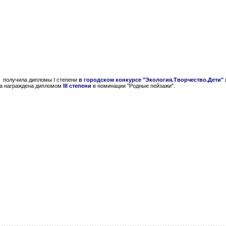
 получила дипломы I степени
в городском конкурсе "Экология.Творчество.Дети"
ла награждена дипломом
III степени
в номинации "Родные пейзажи".