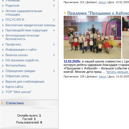
Ученикам
Просмотров: 113 | Добавил:
Admin
| Дата:
13.02.2025
Родители
Летняя оздоровительная
Праздник "Прощание с Азбук
площадка
ГОСУСЛУГИ
Бесплатная юридическая помощь
Противодействие коррупции
Антитеррористическая
безопасность
Профсоюз
Информация о сайте
Визитка школы
Об оказании содейств...
12.02.2025г.
в нашей школе совместно с Ц
которую ребята одержали благодаря старан
Фотоальбомы
«Прощание с Азбукой» – большое событие в
Обращения граждан
книгой. Многие дети приш
...
Читать дальше
Обратная связь
Просмотров: 226 | Добавил:
Admin
| Дата:
13.02.202
Версия для слабовидящих
Карта сайта
ТОР "Моя школа"
Статистика
Онлайн всего:
1
Гостей:
1
Пользователей:
0