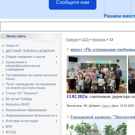
Сообщите нам
Решаем вмес
Меню сайта
Главная
»
2025
»
Февраль
»
13
Новости
квест «По страницам любимы
ДЕТСКИЙ ТЕЛЕФОН ДОВЕРИЯ
Общие сведения о школе
Зачисление в
общеобразовательное
учреждение
Тестирование на знание русского
языка
Пункт проведения тестирования
на знание русского языка
Статус ОУ "Казачье"
13.02.2025г.
советником директора 
80-летие Победы
Конкурсы ВсКО
Просмотров: 96 | Добавил:
Admin
| Дата:
13.02.2025
Инклюзивное образование
Информационная безопасность
Городской конкурс "Экология
Итоговая аттестация
ВПР
ВСОШ