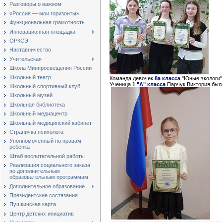
Разговоры о важном
«Россия — мои горизонты»
Функциональная грамотность
Инновационная площадка
ОРКСЭ
Наставничество
Учительская
Школа Минпросвещения России
Школьный театр
Команда девочек
8а класса
"Юные экологи"
Ученица
1 "А" класса
Парчук Виктория бы
Школьный спортивный клуб
Школьный музей
Школьная библиотека
Школьный медиацентр
Школьный медицинский кабинет
Страничка психолога
Уполномоченный по правам
ребенка
Штаб воспитательной работы
Реализация социального заказа
по дополнительным
образовательным программам
Дополнительное образование
Президентские состязания
Пушкинская карта
Центр детских инициатив