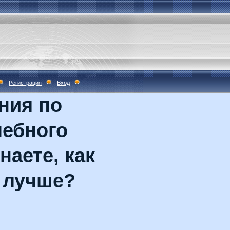
Регистрация
Вход
ния по
чебного
наете, как
 лучше?