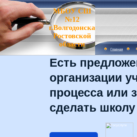
МБОУ СШ
№12
г.Волгодонска
Ростовской
области
Главная
Есть предложе
организации у
процесса или з
сделать школу