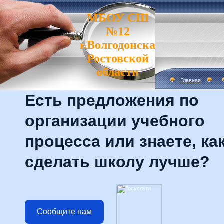
МБОУ СШ
№12
г.Волгодонска
Ростовской
области
Главная
Есть предложения по
организации учебного
процесса или знаете, ка
сделать школу лучше?
Сообщите нам