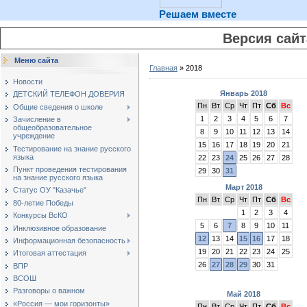
Решаем вместе
Версия сай
Меню сайта
Главная
»
2018
Новости
Январь 2018
ДЕТСКИЙ ТЕЛЕФОН ДОВЕРИЯ
Пн
Вт
Ср
Чт
Пт
Сб
Вс
Общие сведения о школе
1
2
3
4
5
6
7
Зачисление в
общеобразовательное
8
9
10
11
12
13
14
учреждение
15
16
17
18
19
20
21
Тестирование на знание русского
языка
22
23
24
25
26
27
28
Пункт проведения тестирования
29
30
31
на знание русского языка
Март 2018
Статус ОУ "Казачье"
Пн
Вт
Ср
Чт
Пт
Сб
Вс
80-летие Победы
1
2
3
4
Конкурсы ВсКО
5
6
7
8
9
10
11
Инклюзивное образование
12
13
14
15
16
17
18
Информационная безопасность
19
20
21
22
23
24
25
Итоговая аттестация
26
27
28
29
30
31
ВПР
ВСОШ
Разговоры о важном
Май 2018
«Россия — мои горизонты»
Пн
Вт
Ср
Чт
Пт
Сб
Вс