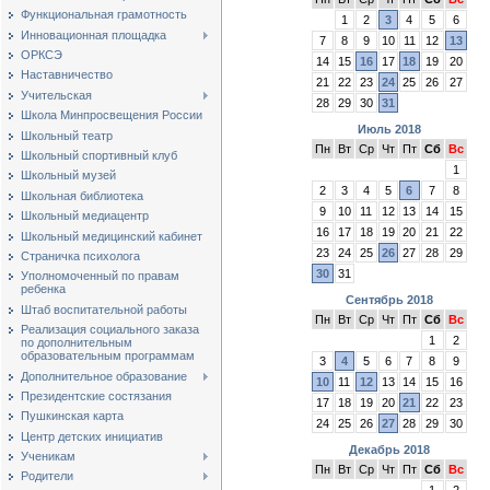
Функциональная грамотность
1
2
3
4
5
6
Инновационная площадка
7
8
9
10
11
12
13
ОРКСЭ
14
15
16
17
18
19
20
Наставничество
21
22
23
24
25
26
27
Учительская
28
29
30
31
Школа Минпросвещения России
Июль 2018
Школьный театр
Пн
Вт
Ср
Чт
Пт
Сб
Вс
Школьный спортивный клуб
1
Школьный музей
2
3
4
5
6
7
8
Школьная библиотека
9
10
11
12
13
14
15
Школьный медиацентр
16
17
18
19
20
21
22
Школьный медицинский кабинет
23
24
25
26
27
28
29
Страничка психолога
30
31
Уполномоченный по правам
ребенка
Сентябрь 2018
Штаб воспитательной работы
Пн
Вт
Ср
Чт
Пт
Сб
Вс
Реализация социального заказа
1
2
по дополнительным
образовательным программам
3
4
5
6
7
8
9
Дополнительное образование
10
11
12
13
14
15
16
Президентские состязания
17
18
19
20
21
22
23
Пушкинская карта
24
25
26
27
28
29
30
Центр детских инициатив
Декабрь 2018
Ученикам
Пн
Вт
Ср
Чт
Пт
Сб
Вс
Родители
1
2