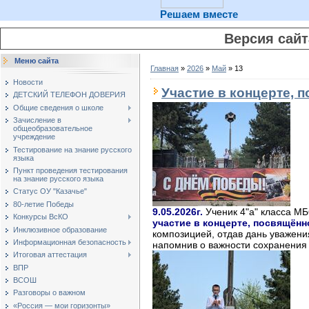
Решаем вместе
Версия сай
Меню сайта
Главная
»
2026
»
Май
»
13
Новости
Участие в концерте,
ДЕТСКИЙ ТЕЛЕФОН ДОВЕРИЯ
Общие сведения о школе
Зачисление в
общеобразовательное
учреждение
Тестирование на знание русского
языка
Пункт проведения тестирования
на знание русского языка
Статус ОУ "Казачье"
80-летие Победы
9.05.2026г.
Ученик 4"а" класса МБ
Конкурсы ВсКО
участие в концерте, посвящён
Инклюзивное образование
композицией, отдав дань уважени
Информационная безопасность
напомнив о важности сохранения 
Итоговая аттестация
ВПР
ВСОШ
Разговоры о важном
«Россия — мои горизонты»