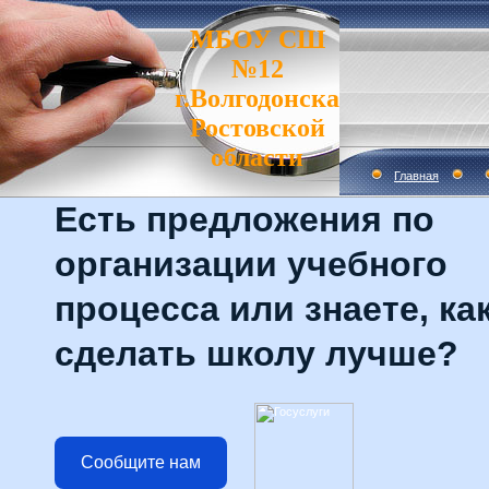
МБОУ СШ
№12
г.Волгодонска
Ростовской
области
Главная
Есть предложения по
организации учебного
процесса или знаете, ка
сделать школу лучше?
Сообщите нам