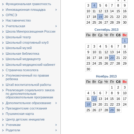
Функциональная грамотность
3
4
5
6
7
8
9
Инновационная площадка
10
11
12
13
14
15
16
ОРКСЭ
17
18
19
20
21
22
23
Наставничество
24
25
26
27
28
29
30
Учительская
Сентябрь 2013
Школа Минпросвещения России
Пн
Вт
Ср
Чт
Пт
Сб
Вс
Школьный театр
1
Школьный спортивный клуб
2
3
4
5
6
7
8
Школьный музей
9
10
11
12
13
14
15
Школьная библиотека
16
17
18
19
20
21
22
Школьный медиацентр
23
24
25
26
27
28
29
Школьный медицинский кабинет
30
Страничка психолога
Уполномоченный по правам
Ноябрь 2013
ребенка
Пн
Вт
Ср
Чт
Пт
Сб
Вс
Штаб воспитательной работы
1
2
3
Реализация социального заказа
4
5
6
7
8
9
10
по дополнительным
образовательным программам
11
12
13
14
15
16
17
Дополнительное образование
18
19
20
21
22
23
24
Президентские состязания
25
26
27
28
29
30
Пушкинская карта
Центр детских инициатив
Ученикам
Родители