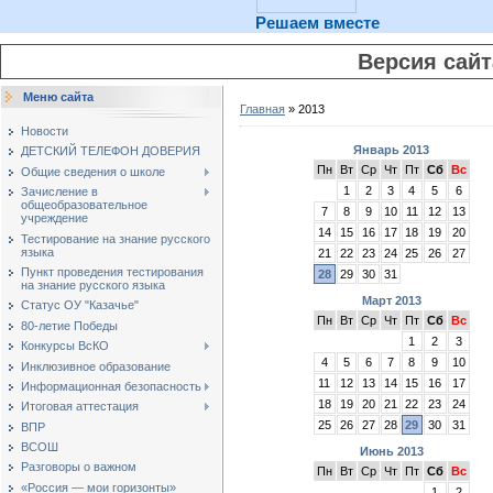
Решаем вместе
Версия сай
Меню сайта
Главная
»
2013
Новости
Январь 2013
ДЕТСКИЙ ТЕЛЕФОН ДОВЕРИЯ
Пн
Вт
Ср
Чт
Пт
Сб
Вс
Общие сведения о школе
1
2
3
4
5
6
Зачисление в
общеобразовательное
7
8
9
10
11
12
13
учреждение
14
15
16
17
18
19
20
Тестирование на знание русского
языка
21
22
23
24
25
26
27
Пункт проведения тестирования
28
29
30
31
на знание русского языка
Март 2013
Статус ОУ "Казачье"
Пн
Вт
Ср
Чт
Пт
Сб
Вс
80-летие Победы
1
2
3
Конкурсы ВсКО
4
5
6
7
8
9
10
Инклюзивное образование
11
12
13
14
15
16
17
Информационная безопасность
18
19
20
21
22
23
24
Итоговая аттестация
25
26
27
28
29
30
31
ВПР
ВСОШ
Июнь 2013
Разговоры о важном
Пн
Вт
Ср
Чт
Пт
Сб
Вс
«Россия — мои горизонты»
1
2