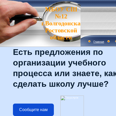
МБОУ СШ
№12
г.Волгодонска
Ростовской
области
Главная
Есть предложения по
организации учебного
процесса или знаете, ка
сделать школу лучше?
Сообщите нам