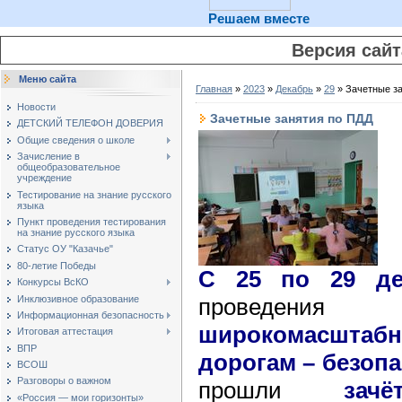
Решаем вместе
Версия сай
Меню сайта
Главная
»
2023
»
Декабрь
»
29
» Зачетные з
Новости
Зачетные занятия по ПДД
ДЕТСКИЙ ТЕЛЕФОН ДОВЕРИЯ
Общие сведения о школе
Зачисление в
общеобразовательное
учреждение
Тестирование на знание русского
языка
Пункт проведения тестирования
на знание русского языка
Статус ОУ "Казачье"
80-летие Победы
С 25 по 29 де
Конкурсы ВсКО
Инклюзивное образование
прове
Информационная безопасность
широкомасшта
Итоговая аттестация
ВПР
дорогам – безоп
ВСОШ
Разговоры о важном
прошли
зач
«Россия — мои горизонты»