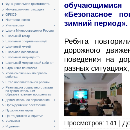
обучающимис
Функциональная грамотность
Инновационная площадка
«Безопасное п
ОРКСЭ
Наставничество
зимний период».
Учительская
Школа Минпросвещения России
Школьный театр
Ребята повторил
Школьный спортивный клуб
Школьный музей
дорожного движе
Школьная библиотека
поведения на до
Школьный медиацентр
Школьный медицинский кабинет
разных ситуациях,
Страничка психолога
Уполномоченный по правам
ребенка
Штаб воспитательной работы
Реализация социального заказа
по дополнительным
образовательным программам
Дополнительное образование
Президентские состязания
Пушкинская карта
Центр детских инициатив
Просмотров
:
141
|
Д
Ученикам
Родители