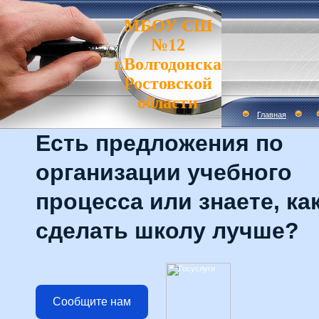
МБОУ СШ
№12
г.Волгодонска
Ростовской
области
Главная
Есть предложения по
организации учебного
процесса или знаете, ка
сделать школу лучше?
Сообщите нам