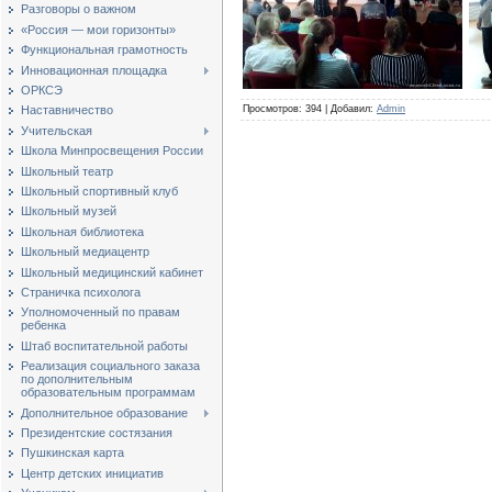
Разговоры о важном
«Россия — мои горизонты»
Функциональная грамотность
Инновационная площадка
ОРКСЭ
Просмотров
:
394
|
Добавил
:
Admin
Наставничество
Учительская
Школа Минпросвещения России
Школьный театр
Школьный спортивный клуб
Школьный музей
Школьная библиотека
Школьный медиацентр
Школьный медицинский кабинет
Страничка психолога
Уполномоченный по правам
ребенка
Штаб воспитательной работы
Реализация социального заказа
по дополнительным
образовательным программам
Дополнительное образование
Президентские состязания
Пушкинская карта
Центр детских инициатив