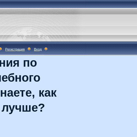
Регистрация
Вход
ния по
чебного
наете, как
 лучше?