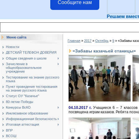
Сообщите нам
Решаем вмес
Меню сайта
Главная
»
2017
»
Октябрь
»
9
» «Забавы каз
Новости
«Забавы казачьей станицы»
ДЕТСКИЙ ТЕЛЕФОН ДОВЕРИЯ
Общие сведения о школе
Зачисление в
общеобразовательное
учреждение
Тестирование на знание русского
языка
Пункт проведения тестирования
на знание русского языка
Статус ОУ "Казачье"
80-летие Победы
Конкурсы ВсКО
04.10.2017 г.
Учащиеся 6 – 7 классов 
посвящена играм казаков. Ребята позна
Инклюзивное образование
Информационная безопасность
Итоговая аттестация
ВПР
ВСОШ