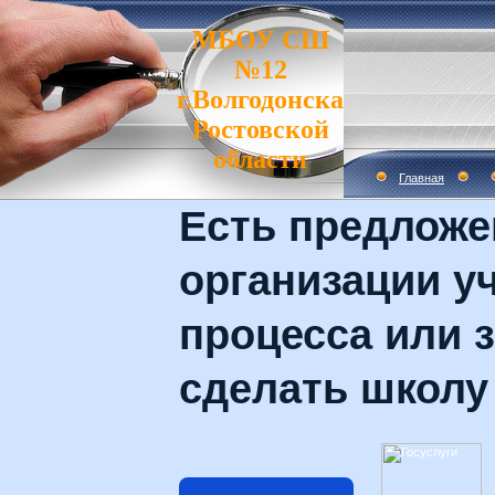
МБОУ СШ
№12
г.Волгодонска
Ростовской
области
Главная
Есть предложе
организации у
процесса или з
сделать школу