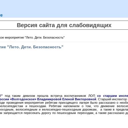
те
Версия сайта для слабовидящих
ое мероприятие "Лето. Дети. Безопасность"
ие "Лето. Дети. Безопасность"
!"
под таким девизом прошла встреча воспитанников ЛОП
со старшим инспе
оссии «Волгодонское» Владимировой Еленой Викторовной
. Старший инспектор
ходе проведения мероприятия ребятам приходящего лагеря было рассказано о необ
лосипедистам и пешеходам. Ребятам напомнили о том, что движение велосип
ешеходным, велосипедным и велосипедно-пешеходным дорожкам, а также в предел
ам запрещается пересекать дорогу по пешеходным переходам, а также рассказано 