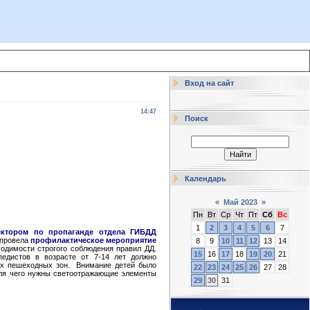
Вход на сайт
14:47
Поиск
Календарь
«
Май 2023
»
Пн
Вт
Ср
Чт
Пт
Сб
Вс
1
2
3
4
5
6
7
ктором по пропаганде отдела ГИБДД
 провела
профилактическое мероприятие
8
9
10
11
12
13
14
ходимости строгого соблюдения правил ДД.
15
16
17
18
19
20
21
едистов в возрасте от 7-14 лет должно
ах пешеходных зон. Внимание детей было
22
23
24
25
26
27
28
для чего нужны светоотражающие элементы
29
30
31