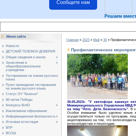
Сообщите нам
Решаем вмес
Меню сайта
Главная
»
2023
»
Май
»
30
» Профилактическ
Новости
Профилактическое мероприят
ДЕТСКИЙ ТЕЛЕФОН ДОВЕРИЯ
Общие сведения о школе
Зачисление в
общеобразовательное
учреждение
Тестирование на знание русского
языка
Пункт проведения тестирования
на знание русского языка
Статус ОУ "Казачье"
80-летие Победы
30.05.2023г. "У светофора каникул нет
Конкурсы ВсКО
Межмуниципального Управления МВД Р
на тему "Лето. Дети. Безопасность"
. В 
Инклюзивное образование
Особое внимание было уделено юным ве
осуществляться только по тротуарам, п
Информационная безопасность
акцентированно на том, что велосипедист
Итоговая аттестация
велосипедистам и пешеходам.
ВПР
ВСОШ