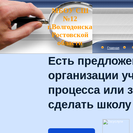
МБОУ СШ
№12
г.Волгодонска
Ростовской
области
Главная
Есть предложе
организации у
процесса или з
сделать школу