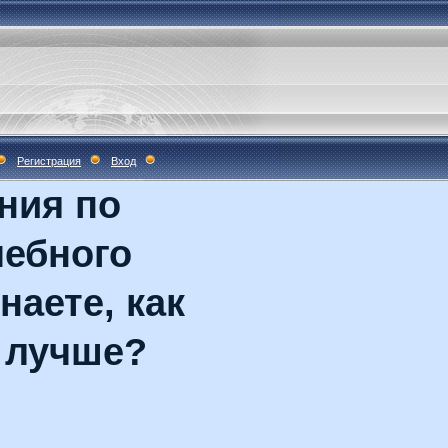
Регистрация
Вход
ния по
чебного
наете, как
 лучше?