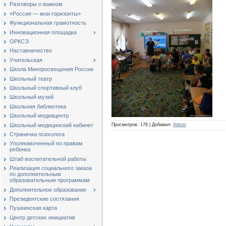
Разговоры о важном
«Россия — мои горизонты»
Функциональная грамотность
Инновационная площадка
ОРКСЭ
Наставничество
Учительская
Школа Минпросвещения России
Школьный театр
Школьный спортивный клуб
Школьный музей
Школьная библиотека
Школьный медиацентр
Школьный медицинский кабинет
Просмотров
:
176
|
Добавил
:
Admin
Страничка психолога
Уполномоченный по правам
ребенка
Штаб воспитательной работы
Реализация социального заказа
по дополнительным
образовательным программам
Дополнительное образование
Президентские состязания
Пушкинская карта
Центр детских инициатив