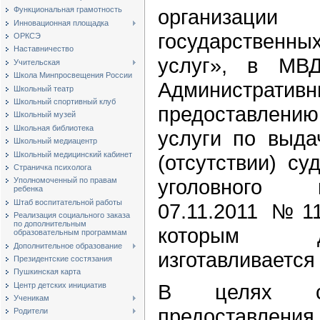
Функциональная грамотность
организаци
Инновационная площадка
государственн
ОРКСЭ
Наставничество
услуг», в МВД
Учительская
Школа Минпросвещения России
Администрати
Школьный театр
Школьный спортивный клуб
предоставлен
Школьный музей
Школьная библиотека
услуги по выда
Школьный медиацентр
Школьный медицинский кабинет
(отсутствии) су
Страничка психолога
уголовного 
Уполномоченный по правам
ребенка
Штаб воспитательной работы
07.11.2011 №11
Реализация социального заказа
по дополнительным
которым д
образовательным программам
Дополнительное образование
изготавливается 
Президентские состязания
Пушкинская карта
В целях со
Центр детских инициатив
Ученикам
предоставлен
Родители