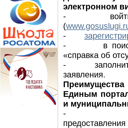
электронном в
- войти на
(
www.gosuslugi.r
-
зарегистри
- в поисков
«справка об отс
- заполнить 
заявления.
Преимущест
Единым портал
и муниципальн
- сокращ
предоставления 