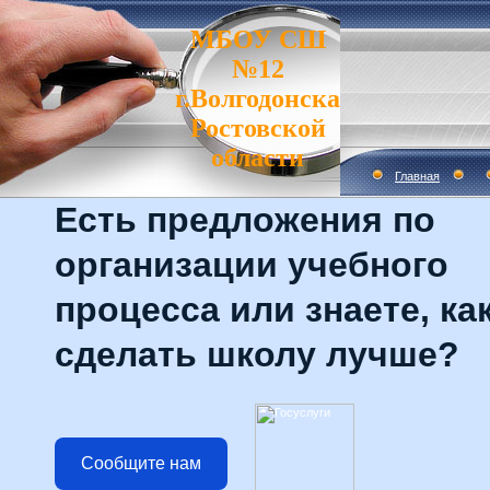
МБОУ СШ
№12
г.Волгодонска
Ростовской
области
Главная
Есть предложения по
организации учебного
процесса или знаете, ка
сделать школу лучше?
Сообщите нам