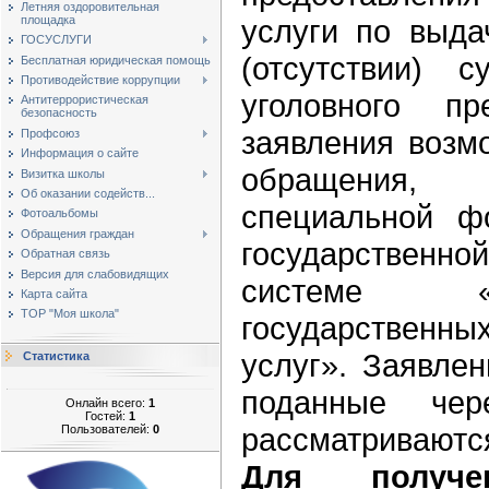
Летняя оздоровительная
площадка
услуги по выда
ГОСУСЛУГИ
(отсутствии) 
Бесплатная юридическая помощь
Противодействие коррупции
уголовного пр
Антитеррористическая
безопасность
заявления возм
Профсоюз
Информация о сайте
обращения, 
Визитка школы
Об оказании содейств...
специальной ф
Фотоальбомы
Обращения граждан
государствен
Обратная связь
Версия для слабовидящих
системе «
Карта сайта
ТОР "Моя школа"
государственн
услуг». Заявле
Статистика
поданные чер
Онлайн всего:
1
Гостей:
1
рассматриваются
Пользователей:
0
Для получ