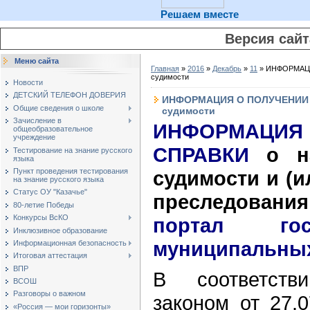
Решаем вместе
Версия сай
Меню сайта
Главная
»
2016
»
Декабрь
»
11
» ИНФОРМАЦИ
судимости
Новости
ДЕТСКИЙ ТЕЛЕФОН ДОВЕРИЯ
ИНФОРМАЦИЯ О ПОЛУЧЕНИИ С
Общие сведения о школе
судимости
Зачисление в
ИНФОРМАЦИ
общеобразовательное
учреждение
СПРАВКИ
о н
Тестирование на знание русского
языка
судимости и (и
Пункт проведения тестирования
на знание русского языка
Статус ОУ "Казачье"
преследова
80-летие Победы
Конкурсы ВсКО
портал гос
Инклюзивное образование
муниципальных
Информационная безопасность
Итоговая аттестация
ВПР
В соответст
ВСОШ
Разговоры о важном
законом от 27
«Россия — мои горизонты»