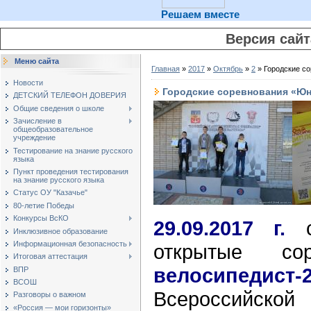
Решаем вместе
Версия сай
Меню сайта
Главная
»
2017
»
Октябрь
»
2
» Городские с
Новости
Городские соревнования «Юн
ДЕТСКИЙ ТЕЛЕФОН ДОВЕРИЯ
Общие сведения о школе
Зачисление в
общеобразовательное
учреждение
Тестирование на знание русского
языка
Пункт проведения тестирования
на знание русского языка
Статус ОУ "Казачье"
80-летие Победы
Конкурсы ВсКО
29.09.2017 г.
со
Инклюзивное образование
Информационная безопасность
открытые со
Итоговая аттестация
велосипедист-
ВПР
ВСОШ
Всероссийско
Разговоры о важном
«Россия — мои горизонты»