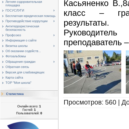
Касьяненко В.,8
Летняя оздоровительная
площадка
класс – гр
ГОСУСЛУГИ
Бесплатная юридическая помощь
результаты.
Противодействие коррупции
Антитеррористическая
Руководите
безопасность
Профсоюз
преподаватель –
Информация о сайте
Визитка школы
Об оказании содейств...
Фотоальбомы
Обращения граждан
Обратная связь
Версия для слабовидящих
Карта сайта
ТОР "Моя школа"
Статистика
Просмотров
:
560
|
Д
Онлайн всего:
1
Гостей:
1
Пользователей:
0