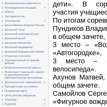
дети». В сор
Функциональная грамотность
Инновационная площадка
участия учащиес
ОРКСЭ
Наставничество
По итогам сорев
Учительская
Школа Минпросвещения России
Пундиков Владим
Школьный театр
Школьный спортивный клуб
в общем зачете,
Школьный музей
3 место – «Во
Школьная библиотека
Школьный медиацентр
«Автогородке»,
Школьный медицинский кабинет
Страничка психолога
3 место – «
Уполномоченный по правам
ребенка
велосипеда».
Штаб воспитательной работы
Реализация социального заказа
Ахунов Матвей,
по дополнительным
образовательным программам
Дополнительное образование
общем зачете.
Президентские состязания
Пушкинская карта
Самойлов Сергей
Центр детских инициатив
«Фигурное вожд
Ученикам
Родители