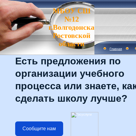
МБОУ СШ
№12
г.Волгодонска
Ростовской
области
Главная
Есть предложения по
организации учебного
процесса или знаете, ка
сделать школу лучше?
Сообщите нам