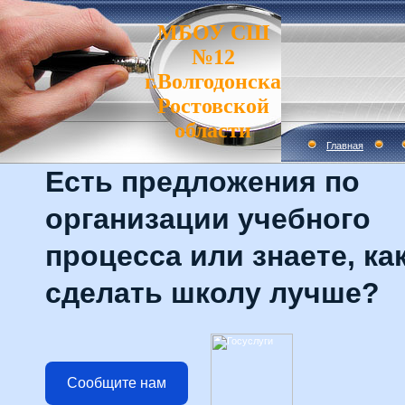
МБОУ СШ
№12
г.Волгодонска
Ростовской
области
Главная
Есть предложения по
организации учебного
процесса или знаете, ка
сделать школу лучше?
Сообщите нам