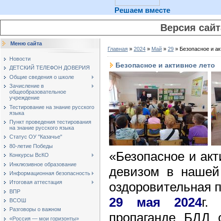
Решаем вместе
Версия сай
Меню сайта
Главная
»
2024
»
Май
»
29
» Безопасное и ак
Новости
Безопасное и активное лето
ДЕТСКИЙ ТЕЛЕФОН ДОВЕРИЯ
Общие сведения о школе
Зачисление в
общеобразовательное
учреждение
Тестирование на знание русского
языка
Пункт проведения тестирования
на знание русского языка
Статус ОУ "Казачье"
80-летие Победы
«Безопасное и акт
Конкурсы ВсКО
Инклюзивное образование
девизом в нашей
Информационная безопасность
Итоговая аттестация
оздоровительная 
ВПР
29 мая 2024
г.
ВСОШ
Разговоры о важном
пропаганде БДД о
«Россия — мои горизонты»