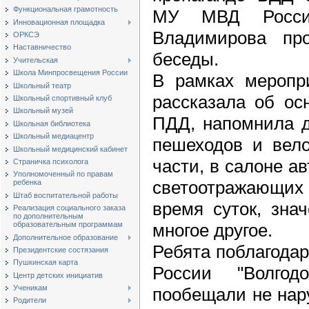
Функциональная грамотность
МУ МВД России
Инновационная площадка
Владимирова про
ОРКСЭ
Наставничество
беседы.
Учительская
Школа Минпросвещения России
В рамках меропр
Школьный театр
рассказала об ос
Школьный спортивный клуб
Школьный музей
ПДД, напомнила д
Школьная библиотека
Школьный медиацентр
пешеходов и вело
Школьный медицинский кабинет
части, в салоне а
Страничка психолога
Уполномоченный по правам
светоотражающи
ребенка
Штаб воспитательной работы
время суток, зна
Реализация социального заказа
по дополнительным
многое другое.
образовательным программам
Дополнительное образование
Ребята поблагода
Президентские состязания
Пушкинская карта
России "Волго
Центр детских инициатив
Ученикам
пообещали не нар
Родители