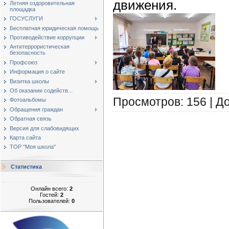
движения.
Летняя оздоровительная
площадка
ГОСУСЛУГИ
Бесплатная юридическая помощь
Противодействие коррупции
Антитеррористическая
безопасность
Профсоюз
Информация о сайте
Визитка школы
Об оказании содейств...
Просмотров
:
156
|
Д
Фотоальбомы
Обращения граждан
Обратная связь
Версия для слабовидящих
Карта сайта
ТОР "Моя школа"
Статистика
Онлайн всего:
2
Гостей:
2
Пользователей:
0