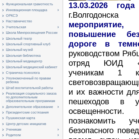
13.03.2026 год
Функциональная грамотность
Инновационная площадка
г.Волгодонс
ОРКСЭ
Наставничество
мероприятие
Учительская
повышение без
Школа Минпросвещения России
Школьный театр
дороге в темн
Школьный спортивный клуб
Школьный музей
руководством Рябц
Школьная библиотека
отряд ЮИД «С
Школьный медиацентр
Школьный медицинский кабинет
ученикам 1 к
Страничка психолога
Уполномоченный по правам
световозвращающи
ребенка
Штаб воспитательной работы
и их важности дл
Реализация социального заказа
по дополнительным
пешеходов в ус
образовательным программам
Дополнительное образование
освещенности.
Президентские состязания
познакомить у
Пушкинская карта
Центр детских инициатив
безопасного пове
Ученикам
Родители