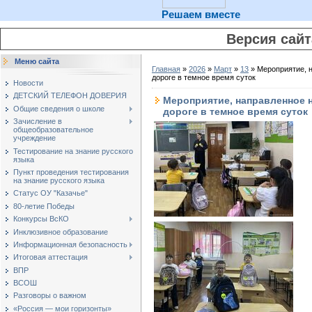
Решаем вместе
Версия сай
Меню сайта
Главная
»
2026
»
Март
»
13
» Мероприятие, 
дороге в темное время суток
Новости
ДЕТСКИЙ ТЕЛЕФОН ДОВЕРИЯ
Мероприятие, направленное 
Общие сведения о школе
дороге в темное время суток
Зачисление в
общеобразовательное
учреждение
Тестирование на знание русского
языка
Пункт проведения тестирования
на знание русского языка
Статус ОУ "Казачье"
80-летие Победы
Конкурсы ВсКО
Инклюзивное образование
Информационная безопасность
Итоговая аттестация
ВПР
ВСОШ
Разговоры о важном
«Россия — мои горизонты»