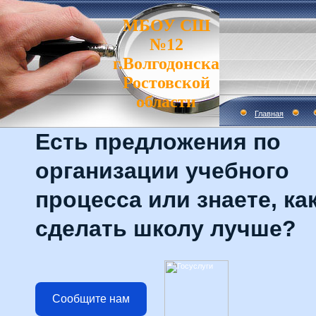
МБОУ СШ
№12
г.Волгодонска
Ростовской
области
Главная
Есть предложения по
организации учебного
процесса или знаете, ка
сделать школу лучше?
Сообщите нам