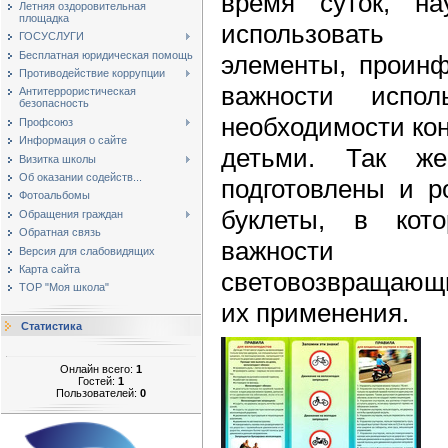
время суток, на
Летняя оздоровительная
площадка
использовать
ГОСУСЛУГИ
Бесплатная юридическая помощь
элементы, проинф
Противодействие коррупции
важности испо
Антитеррористическая
безопасность
необходимости ко
Профсоюз
Информация о сайте
детьми. Так ж
Визитка школы
Об оказании содейств...
подготовлены и 
Фотоальбомы
буклеты, в кот
Обращения граждан
Обратная связь
важности 
Версия для слабовидящих
Карта сайта
световозвращающи
ТОР "Моя школа"
их применения.
Статистика
Онлайн всего:
1
Гостей:
1
Пользователей:
0