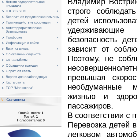
Владимир Вострик
Летняя оздоровительная
площадка
строго соблюдат
ГОСУСЛУГИ
Бесплатная юридическая помощь
детей использова
Противодействие коррупции
удерживающие 
Антитеррористическая
безопасность
безопасность дет
Профсоюз
Информация о сайте
зависит от собл
Визитка школы
Об оказании содейств...
Поэтому, не собл
Фотоальбомы
несовершенно
Обращения граждан
Обратная связь
превышая скорос
Версия для слабовидящих
Карта сайта
необдуманные 
ТОР "Моя школа"
жизнью и здоро
Статистика
пассажиров.
В соответствии с 
Онлайн всего:
1
Гостей:
1
Пользователей:
0
Перевозка детей в
легковом автомоб