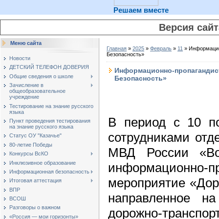
Решаем вместе
Версия сай
Меню сайта
Главная
»
2025
»
Февраль
»
11
» Информацио
Безопасность»
Новости
ДЕТСКИЙ ТЕЛЕФОН ДОВЕРИЯ
Информационно-пропагандист
Общие сведения о школе
Безопасность»
Зачисление в
общеобразовательное
учреждение
Тестирование на знание русского
языка
В период с 10 п
Пункт проведения тестирования
на знание русского языка
сотрудниками отд
Статус ОУ "Казачье"
80-летие Победы
МВД России «Вол
Конкурсы ВсКО
Инклюзивное образование
информационно-пр
Информационная безопасность
мероприятие «Доро
Итоговая аттестация
ВПР
направленное на
ВСОШ
Разговоры о важном
дорожно-транспорт
«Россия — мои горизонты»