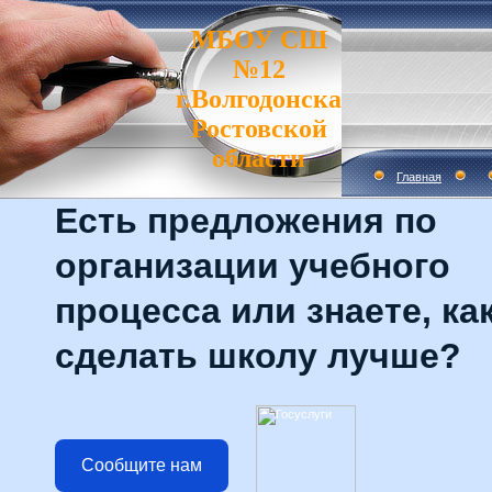
МБОУ СШ
№12
г.Волгодонска
Ростовской
области
Главная
Есть предложения по
организации учебного
процесса или знаете, ка
сделать школу лучше?
Сообщите нам