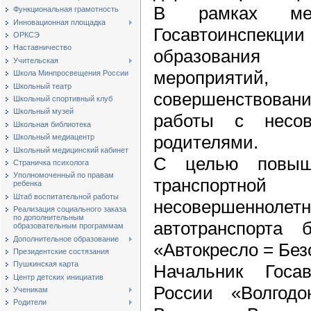
В рамках меро
Функциональная грамотность
Инновационная площадка
Госавтоинспекци
ОРКСЭ
Наставничество
образования 
Учительская
мероприятий
Школа Минпросвещения России
Школьный театр
совершенствова
Школьный спортивный клуб
Школьный музей
работы с несо
Школьная библиотека
родителями.
Школьный медиацентр
Школьный медицинский кабинет
С целью повыш
Страничка психолога
Уполномоченный по правам
транспортн
ребенка
Штаб воспитательной работы
несовершенно
Реализация социального заказа
по дополнительным
автотранспорта 
образовательным программам
Дополнительное образование
«Автокресло = Без
Президентские состязания
Пушкинская карта
Начальник Гос
Центр детских инициатив
России «Волгодо
Ученикам
Родители