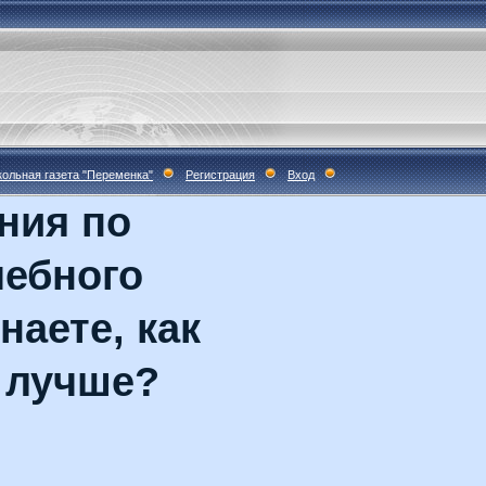
ольная газета "Переменка"
Регистрация
Вход
ния по
чебного
наете, как
 лучше?