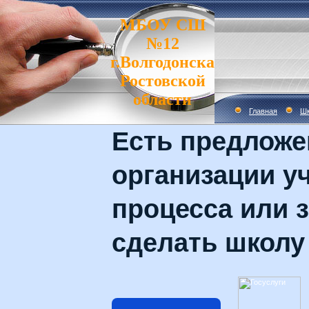
МБОУ СШ
№12
г.Волгодонска
Ростовской
области
Главная
Шк
Есть предложе
организации у
процесса или з
сделать школу