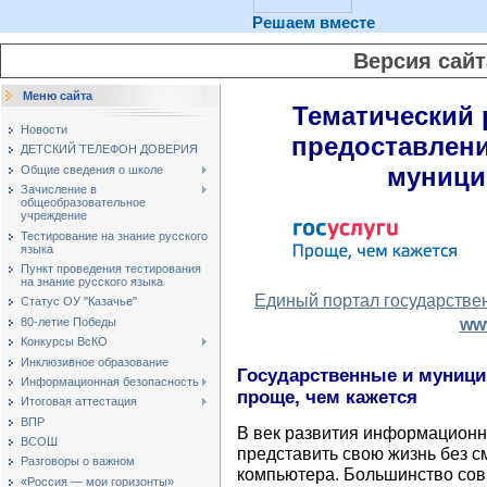
Решаем вместе
Версия сай
Меню сайта
Тематический
Новости
предоставлен
ДЕТСКИЙ ТЕЛЕФОН ДОВЕРИЯ
муници
Общие сведения о школе
Зачисление в
общеобразовательное
учреждение
Тестирование на знание русского
языка
Пункт проведения тестирования
на знание русского языка
Единый портал государстве
Статус ОУ "Казачье"
www
80-летие Победы
Конкурсы ВсКО
Инклюзивное образование
Государственные и муници
Информационная безопасность
проще, чем кажется
Итоговая аттестация
ВПР
В век развития информационн
ВСОШ
представить свою жизнь без 
Разговоры о важном
компьютера. Большинство сов
«Россия — мои горизонты»