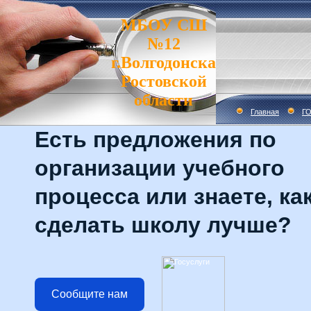
МБОУ СШ
№12
г.Волгодонска
Ростовской
области
Главная
Г
Есть предложения по
организации учебного
процесса или знаете, ка
сделать школу лучше?
Сообщите нам