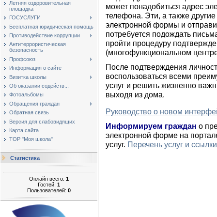
Летняя оздоровительная
может понадобиться адрес эл
площадка
телефона. Эти, а также други
ГОСУСЛУГИ
электронной формы и отправит
Бесплатная юридическая помощь
потребуется подождать письма
Противодействие коррупции
пройти процедуру подтвержд
Антитеррористическая
безопасность
(многофункциональном центре
Профсоюз
После подтверждения личнос
Информация о сайте
воспользоваться всеми преим
Визитка школы
услуг и решить жизненно важн
Об оказании содейств...
выходя из дома.
Фотоальбомы
Обращения граждан
Руководство о новом интерфей
Обратная связь
Версия для слабовидящих
Информируем граждан
о пре
Карта сайта
электронной форме на портал
ТОР "Моя школа"
услуг.
Перечень услуг и ссылки
Статистика
Онлайн всего:
1
Гостей:
1
Пользователей:
0