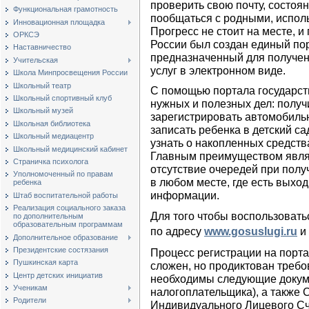
проверить свою почту, состоян
Функциональная грамотность
пообщаться с родными, исполь
Инновационная площадка
Прогресс не стоит на месте, 
ОРКСЭ
России был создан единый пор
Наставничество
предназначенный для получен
Учительская
услуг в электронном виде.
Школа Минпросвещения России
Школьный театр
С помощью портала государст
Школьный спортивный клуб
нужных и полезных дел: получ
Школьный музей
зарегистрировать автомобиль
Школьная библиотека
записать ребенка в детский са
Школьный медиацентр
узнать о накопленных средств
Школьный медицинский кабинет
Главным преимуществом являе
Страничка психолога
отсутствие очередей при полу
Уполномоченный по правам
в любом месте, где есть выход
ребенка
информации.
Штаб воспитательной работы
Реализация социального заказа
Для того чтобы воспользоват
по дополнительным
образовательным программам
по адресу
www.gosuslugi.ru
и 
Дополнительное образование
Президентские состязания
Процесс регистрации на порта
Пушкинская карта
сложен, но продиктован требо
Центр детских инициатив
необходимы следующие докум
Ученикам
налогоплательщика), а также
Родители
Индивидуального Лицевого Счё